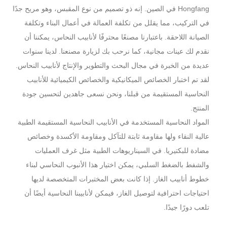
Hongfang في الصين. إنه ذو تصميم من نوع المقبس، وهو مريح جدًا
في التركيب، مما يقلل من تكلفة العمالة في أعمال البناء وتكلفة
الصيانة اللاحقة. باعتبارنا مصنعًا محترفًا لأنابيب النحاس، يمكننا أن
نقدم لك عينات مجانية، كما نرحب بك لزيارة مصنعنا. لدينا سنوات
عديدة من الخبرة في مجال البحث والتطوير والإنتاج لأنابيب النحاس.
لقد تم اختبار الخصائص الميكانيكية والخصائص الكيميائية للأنابيب
النحاسية المستقيمة من قبلنا، ونحن نسعى جاهدين لتحسين جودة
المنتج.
المواد النحاسية المستخدمة في الأنابيب النحاسية المستقيمة الطبية
عالية النقاء ولها مقاومة ثابتة للتآكل ومقاومة الأكسدة وخصائص
مضادة للبكتيريا. في السيناريوهات الطبية مثل غرف العمليات
والشفط بالضغط السلبي، يمكن اختيار هذا الأنبوب النحاسي لبناء
خطوط أنابيب الغاز. إذا كانت بعض المختبرات المتخصصة لديها
احتياجات احترافية لتوصيل الغاز، فيمكن لأنابيبنا النحاسية أيضًا أن
تلعب دورًا جيدًا.