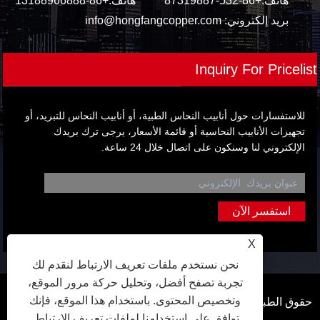
هاتف:
+86-532-87319887
هاتف:
+86-13188966888
بريد إلكتروني:
info@hongfangcopper.com
Inquiry For Pricelist
للاستفسارات حول أنابيب النحاس الطبية، أو أنابيب النحاس للتبريد، أو
تجهيزات الأنابيب النحاسية أو قائمة الأسعار، يرجى ترك بريدك
الإلكتروني لنا وسنكون على اتصال خلال 24 ساعة.
X
نحن نستخدم ملفات تعريف الارتباط لنقدم لك
تجربة تصفح أفضل، وتحليل حركة مرور الموقع،
وتخصيص المحتوى. باستخدام هذا الموقع، فإنك
حقوق الطبع والنشر © 2024 Qingdao Hongfang Metal Material
توافق على استخدامنا لملفات تعريف الارتباط.