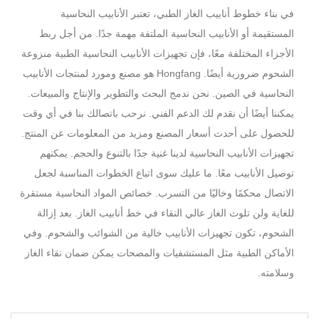
في بناء خطوط أنابيب الغاز الطبي، تعتبر الأنابيب النحاسية
المستقيمة أو الأنابيب النحاسية الملتفة مهمة جدًا. من أجل ربط
الأجزاء المختلفة معًا، فإن تجهيزات الأنابيب النحاسية الطبية منزوعة
الشحوم ضرورية أيضًا. Hongfang هو مصنع ومورد لمنتجات الأنابيب
النحاسية في الصين. نحن ندمج البحث والتطوير والإنتاج والمبيعات.
يمكننا أيضًا أن نقدم لك الدعم الفني. نرحب باتصالك بنا في أي وقت
للحصول على أحدث أسعار المصنع ومزيد من المعلومات عن المنتج.
تجهيزات الأنابيب النحاسية لدينا غنية جدًا بالتنوع والحجم. يمكنهم
توصيل الأنابيب معًا. ما عليك سوى اتباع الخطوات المناسبة لجعل
الاتصال محكمًا وخاليًا من التسرب. خصائص المواد النحاسية مستقرة
للغاية ولن تلوث الغاز عالي النقاء في خط أنابيب الغاز. بعد إزالة
الشحوم، تكون تجهيزات الأنابيب خالية من الشوائب والشحوم. وفي
الأماكن الطبية مثل المستشفيات والمصحات يمكن ضمان نقاء الغاز
وسلامته.