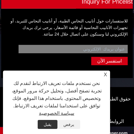
Inquiry For Pricelist
للاستفسارات حول أنابيب النحاس الطبية، أو أنابيب النحاس للتبريد، أو
تجهيزات الأنابيب النحاسية أو قائمة الأسعار، يرجى ترك بريدك
الإلكتروني لنا وسنكون على اتصال خلال 24 ساعة.
X
نحن نستخدم ملفات تعريف الارتباط لنقدم لك
تجربة تصفح أفضل، وتحليل حركة مرور الموقع،
وتخصيص المحتوى. باستخدام هذا الموقع، فإنك
حقوق الطبع والنشر © 2024 Qingdao Hongfang Metal Material
توافق على استخدامنا لملفات تعريف الارتباط.
Co. ، Ltd. جميع الحقوق محفوظة.
سياسة الخصوصية
الروابط
Sitemap
RSS
XML
Privacy Policy
يرفض
يقبل
+86-532-87319887
info@hongfangcopper.com