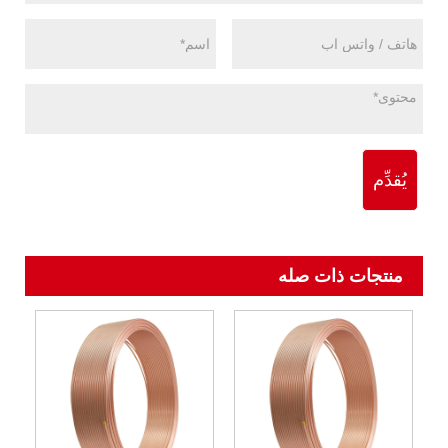
يُقدِّم
منتجات ذات صله