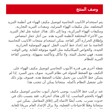
وصف المنتج
يتم استخدام الأنابيب النحاسية لتوصيل مكيف الهواء في أنظمة التبريد
المختلفة، مثل مكيفات الهواء المنزلية، ومعدات التبريد التجارية،
ومكيفات الهواء المركزية، وما إلى ذلك. هناك عملية نقل لغاز التبريد
بين الأجزاء المختلفة لأنظمة التبريد هذه. من أجل جعل امتصاص
وإطلاق الحرارة أكثر كفاءة، يمكن استخدام منتجات الأنابيب النحاسية
الخاصة بنا عند إعداد خط أنابيب النقل. لديهم الموصلية الحرارية
الجيدة، والخواص الميكانيكية مثل القوة موثوقة للغاية. وفي الوقت
نفسه، فهي تتحمل البيئة، ولا تتآكل وتتأكسد بسهولة، وتحسن كفاءة
التبريد للنظام.
نقطة أخرى هي قدرة الأنبوب النحاسي لتوصيل مكيف الهواء على
التكيف مع الضغط المتولد في نظام التبريد. سوف يدور المبرد. إذا لم
يتمكن خط الأنابيب من تحمل تقلبات الضغط هذه، فسوف يؤثر ذلك
على تشغيل النظام بأكمله. منتجاتنا يمكن أن تتجنب هذا.
عند تركيب خط الأنابيب، يوصى باختيار أنبوب نحاسي لتوصيل مكيف
الهواء بالحجم المناسب. إذا كان هناك انحراف، فقد يتسبب ذلك في
حدوث تسرب. يجب أيضًا الانتباه إلى إغلاق المفاصل. يمكن ثني
منتجاتنا وفقًا للاحتياجات الفعلية، ولا يزال الإعداد العام مريحًا للغاية.