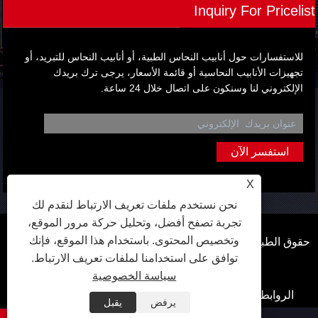
Inquiry For Pricelist
للاستفسارات حول أنابيب النحاس الطبية، أو أنابيب النحاس للتبريد، أو
تجهيزات الأنابيب النحاسية أو قائمة الأسعار، يرجى ترك بريدك
الإلكتروني لنا وسنكون على اتصال خلال 24 ساعة.
X
نحن نستخدم ملفات تعريف الارتباط لنقدم لك
تجربة تصفح أفضل، وتحليل حركة مرور الموقع،
وتخصيص المحتوى. باستخدام هذا الموقع، فإنك
حقوق الطبع والنشر © 2024 Qingdao Hongfang Metal Material
توافق على استخدامنا لملفات تعريف الارتباط.
Co. ، Ltd. جميع الحقوق محفوظة.
سياسة الخصوصية
الروابط
Sitemap
RSS
XML
Privacy Policy
يرفض
يقبل