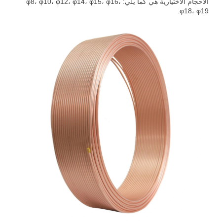
الأحجام الاختيارية هي كما يلي: φ8، φ10، φ12، φ14، φ15، φ16،
φ18، φ19.